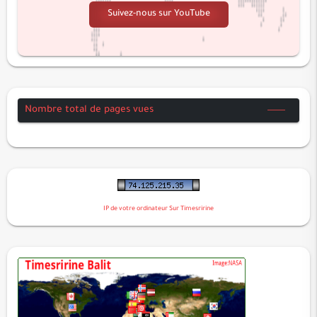
Suivez-nous sur YouTube
الروم
لقمان
السجدة
الأحزاب
سبأ
Nombre total de pages vues
فاطر
يس
الصافات
ص
الزمر
IP de votre ordinateur Sur Timesririne
غافر
فصلت
الشورى
الزخرف
الدخان