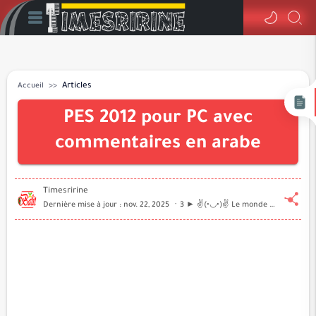
Accueil
Articles
PES 2012 pour PC avec
commentaires en arabe
3 ► ✌️(•◡•)✌️ Le monde de la technologie informatique à portée de main ...