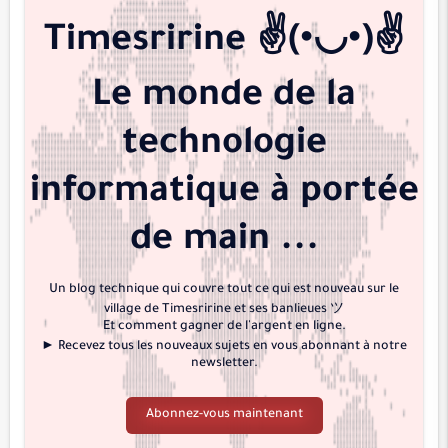
الحجر
Timesririne ✌️(•◡•)✌️
النحل
Le monde de la
الإسراء
الكهف
technologie
مريم
طه
informatique à portée
الأنبياء
de main ...
الحج
المؤمنون
Un blog technique qui couvre tout ce qui est nouveau sur le
النور
village de Timesririne et ses banlieues ツ
الفرقان
Et comment gagner de l'argent en ligne.
► Recevez tous les nouveaux sujets en vous abonnant à notre
الشعراء
newsletter.
النمل
Abonnez-vous maintenant
القصص
العنكبوت