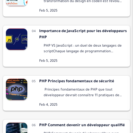
transformation du design en codeIl est révolu
le temps où la conversion PSD en HTML n'était
pas exigeante et où renforcer sa présence sur
le Web …
Importance de JavaScript pour les développeurs
PHP
PHP VS JavaScript : un duel de deux langages de
scriptChaque langage de programmation
informatique est le meilleur à différents points,
pour la plupart, et le langage qu'un program…
PHP Principes fondamentaux de sécurité
Principes fondamentaux de PHP que tout
développeur devrait connaître 11 pratiques de
sécuritéPHP (Hypertext Preprocessor) est un
langage de script côté serveur largement util…
PHP Comment devenir un développeur qualifié