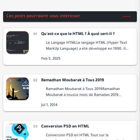
Ces posts pourraient vous intéresser
Qu'est-ce que le HTML ? À quoi sert-il ?
Le Langage HTMLLe langage HTML (Hyper Text
MarkUp Language) a été développé en 1990. Il
est utilisé pour structurer et former un
document électronique appelé page qui est
exécuté s…
Ramadhan Moubarak à Tous 2019
Ramadhan Moubarak à Tous 2019Ramadhan
Moubarak à tousLe mois de Ramadan 2019
débutera le 06 Mai et se terminera vers le 04
Juin, Incha'Allah.Qu'Allah nous permette de
vivre…
Conversion PSD en HTML
Conversion PSD en HTML Tout sur la