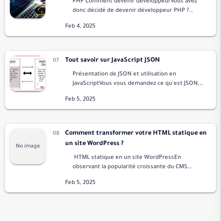
PHP Comment devenir développeurVous avez
donc décidé de devenir développeur PHP ?
Félicitations ! Vous êtes sur le point de vous
lancer dans un voyage dans le monde
passionnant du …
Tout savoir sur JavaScript JSON
Présentation de JSON et utilisation en
JavaScriptVous vous demandez ce qu'est JSON,
ce que c'est et comment l'utiliser avec
JavaScript ?Ne vous inquiétez pas, cet article va
tout v…
Comment transformer votre HTML statique en
un site WordPress ?
HTML statique en un site WordPressEn
observant la popularité croissante du CMS
WordPress, il n'est pas surprenant de voir des
propriétaires de sites Web convertir leur site
e…