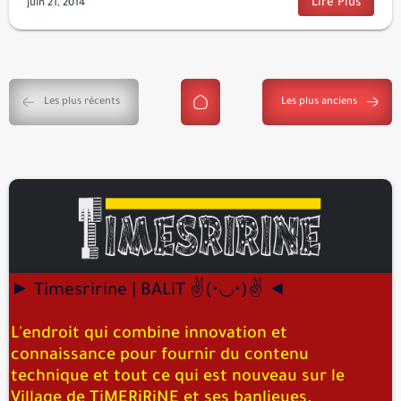
► Timesririne | BALiT ✌️(•◡•)✌️ ◄
L'endroit qui combine innovation et
connaissance pour fournir du contenu
technique et tout ce qui est nouveau sur le
Village de TiMERiRiNE et ses banlieues.