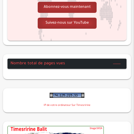
Abonnez-vous maintenant
القصص
العنكبوت
Suivez-nous sur YouTube
الروم
لقمان
السجدة
الأحزاب
سبأ
Nombre total de pages vues
فاطر
يس
الصافات
ص
الزمر
IP de votre ordinateur Sur Timesririne
غافر
فصلت
الشورى