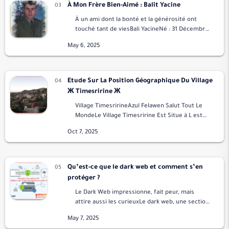
À Mon Frère Bien-Aimé : Balit Yacine
À un ami dont la bonté et la générosité ont
touché tant de viesBali YacineNé : 31 Décembre
1971 à Timesririne.Mort Assassiné en : 1998 à
Timesririne.Les souvenirs reviennent hanter…
Etude Sur La Position Géographique Du Village
Ж Timesririne Ж
Village TimesririneAzul Felawen Salut Tout Le
MondeLe Village Timesririne Est Situe à L est
De La Commune Amalou, De La Tribu Ath Aïdel,
Dans Le Sud Ouest De La …
Qu’est-ce que le dark web et comment s’en
protéger ?
Le Dark Web impressionne, fait peur, mais
attire aussi les curieuxLe dark web, une section
cachée du deep web, est souvent associé à des
activités illégales comme le trafic de drog…