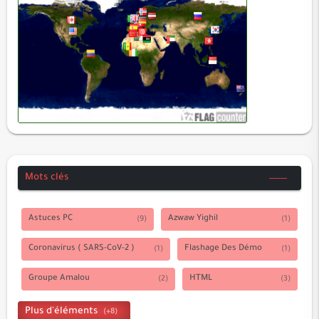
الزخرف
الدخان
الجاثية
الأحقاف
محمد
الفتح
الحجرات
ق
Mots clés
الذاريات
الطور
Astuces PC
Azwaw Yighil
النجم
Coronavirus ( SARS-CoV-2 )
Flashage Des Démo
القمر
الرحمن
Groupe Amalou
HTML
الواقعة
Intelligence Artificielle
JavaScript
الحديد