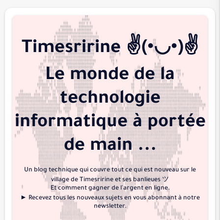
الرعد
إبراهيم
الحجر
Timesririne ✌️(•◡•)✌️
النحل
Le monde de la
الإسراء
الكهف
technologie
مريم
طه
informatique à portée
الأنبياء
de main ...
الحج
المؤمنون
Un blog technique qui couvre tout ce qui est nouveau sur le
النور
village de Timesririne et ses banlieues ツ
الفرقان
Et comment gagner de l'argent en ligne.
► Recevez tous les nouveaux sujets en vous abonnant à notre
الشعراء
newsletter.
النمل