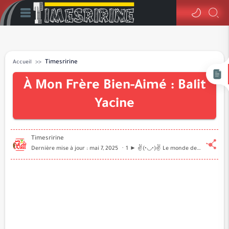
Accueil
Timesririne
À Mon Frère Bien-Aimé : Balit
Yacine
1 ► ✌️(•◡•)✌️ Le monde de la technologie informatique à portée de main ...