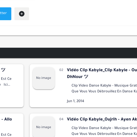
e ツ
Vidéo Clip Kabyle_Clip Kabyle - Ou
DhNour ツ
e
Ici
Clip Video Danse Kabyle - Musique Gratuite 
nal Et
Que Vous Vous Débrouillez En Danse Kab
Vous Voyez Des Danseuse Kabyle Profe
Voix D'or …
- Allo
Vidéo Clip Kabyle_Oujrih - Ayen A
Clip Video Danse Kabyle - Musique Gratuite 
Que Vous Vous Débrouillez En Danse Kab
e