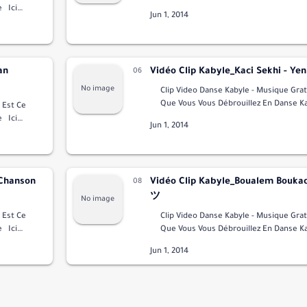
Vous Voyez Des Danseuse Kabyle Profe
Ici
Voix D'or …
nal Et
an
Vidéo Clip Kabyle_Kaci Sekhi - Ye
Clip Video Danse Kabyle - Musique Gratuite 
Que Vous Vous Débrouillez En Danse Kab
e
Vous Voyez Des Danseuse Kabyle Profe
Ici
Voix D'or …
nal Et
 Chanson
Vidéo Clip Kabyle_Boualem Bouka
ツ
e
Clip Video Danse Kabyle - Musique Gratuite 
Ici
Que Vous Vous Débrouillez En Danse Kab
nal Et
Vous Voyez Des Danseuse Kabyle Profe
Voix D'or …