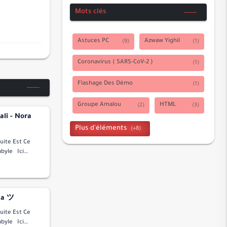
Mots clés
الأحقاف
محمد
Astuces PC
Azwaw Yighil
الفتح
الحجرات
Coronavirus ( SARS-CoV-2 )
ق
Flashage Des Démo
الذاريات
الطور
Groupe Amalou
HTML
ali - Nora
النجم
Intelligence Artificielle
القمر
Est Ce
JavaScript
Photoshop Online
الرحمن
yle Ici
ssional Et
الواقعة
PHP
Ramadhan
الحديد
Timesririne
المجادلة
ka ツ
الحشر
Vidéos Clips Kabyle
Est Ce
yle Ici
الممتحنة