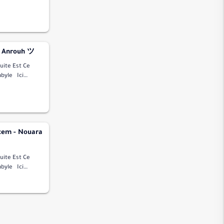
ssional Et
Vidéos Matoub Lounès
الصف
الجمعة
المنافقون
n Anrouh ツ
التغابن
Est Ce
الطلاق
yle Ici
ssional Et
التحريم
الملك
القلم
cem - Nouara
الحاقة
المعارج
Est Ce
نوح
yle Ici
ssional Et
الجن
المزمل
المدثر
القيامة