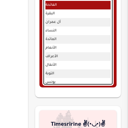
الفاتحة
البقرة
آل عمران
النساء
المائدة
الأنعام
الأعراف
الأنفال
التوبة
يونس
هود
يوسف
الرعد
إبراهيم
Timesririne ✌️(•◡•)✌️
الحجر