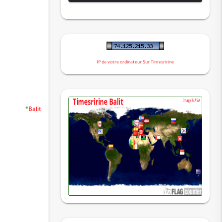
لقمان
السجدة
الأحزاب
سبأ
IP de votre ordinateur Sur Timesririne
فاطر
يس
الصافات
®
Balit
ص
الزمر
غافر
فصلت
الشورى
الزخرف
الدخان
الجاثية