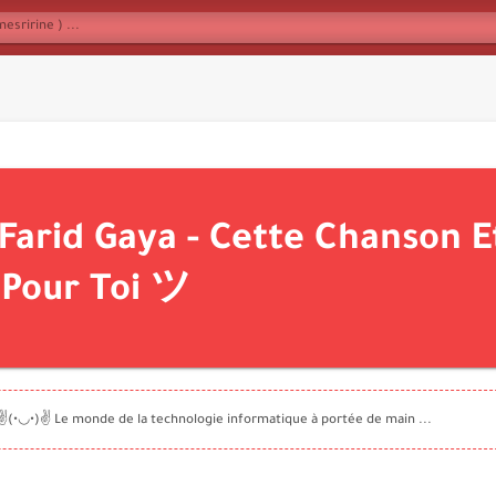
Farid Gaya - Cette Chanson E
Pour Toi ツ
✌️(•◡•)✌️ Le monde de la technologie informatique à portée de main ...