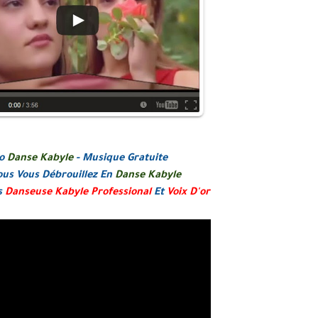
eo
Danse Kabyle
- Musique Gratuite
ous Vous Débrouillez En
Danse Kabyle
s
Danseuse Kabyle Professional
Et
Voix D'or