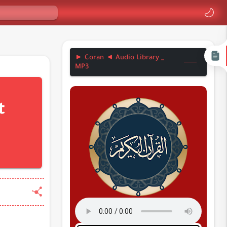
► Coran ◄ Audio Library _
MP3
t