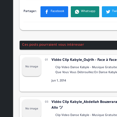
Ces posts pourraient vous intéresser
Vidéo Clip Kabyle_Oujrih - Face à Fac
Clip Video Danse Kabyle - Musique Gratuite Est C
Que Vous Vous Débrouillez En Danse Kabyle 
Vous Voyez Des Danseuse Kabyle Professio
Voix D'or …
Vidéo Clip Kabyle_Abdellah Bouzerara 
Allo ツ
Clip Video Danse Kabyle - Musique Gratuite Est C