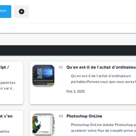
ipt /
Qu'en est-il de l'achat d'ordinate
Qu'en est-il de l'achat d'ordinateurs
portablesPensez-vous que vous aurez 
éparerLes
nouvel ordinateur portable ?Hier, j'ai 
r car ils
nouvel ordinateur portable car j'ai eu 
t s’en
Photoshop OnLine
Photoshop OnLine Adobe Photoshop p
accélérer votre flux de travailIl arrive
attire