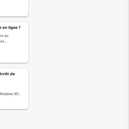
hotos depuis
Vidéos Matoub Lounès
o…
الصف
الجمعة
المنافقون
 en ligne ?
التغابن
ère du
ées
الطلاق
jamais. Ce
التحريم
ept s…
الملك
القلم
Arrêt de
الحاقة
المعارج
نوح
 Windows XPIl
on dans le
الجن
المزمل
المدثر
القيامة