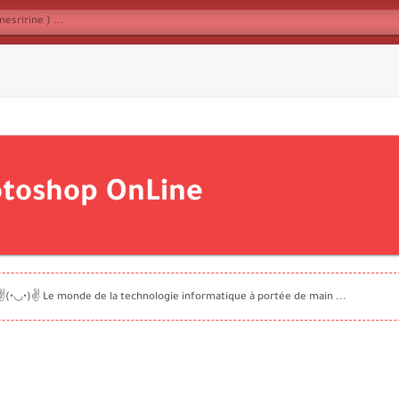
toshop OnLine
✌️(•◡•)✌️ Le monde de la technologie informatique à portée de main ...