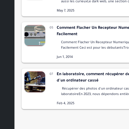
aussi les curieuxLe dark web, une section
deep web, est souvent associé à des activi
illégales comme le trafic de drog…
Comment Flacher Un Recepteur Nume
Facilement
Comment Flacher Un Recepteur Numeriq
Facilement Ceci est pour les débutantsTr
souvent nous somme confronter a des pr
de flashage de récepteur bloqué sur up9,o
En laboratoire, comment récupérer d
d'un ordinateur cassé
Récupérer des photos d'un ordinateur ca
laboratoireEn 2023, nous dépendons enti
des données et des informations numériq
avec notre dépendance croissa…