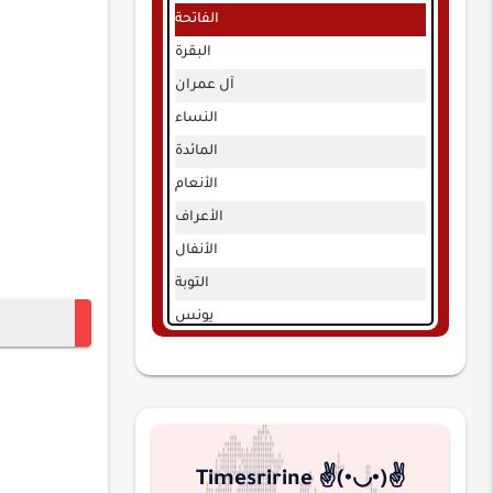
الفاتحة
البقرة
آل عمران
النساء
المائدة
الأنعام
الأعراف
الأنفال
التوبة
يونس
هود
يوسف
الرعد
إبراهيم
Timesririne ✌️(•◡•)✌️
الحجر