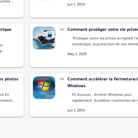
nous ayons besoin de retoucher des p
 cachée du
notre ordinateur ... et que nous ne tr
tés
rique
Comment protéger votre vie privée
Protéger votre vie privée en ligneÀ l'
numérique, la protection de nos donn
ue
personnelles est plus importante que 
op
guide propose un aperçu complet de s
oblème
n ,…
es photos
Comment accélérer la Fermeture/
Windows
ssé En
PC Astuces - Arrêter Windows plus
èrement
rapidement Accélérer l'extinction de
ues et,
est possible, via une petite modificati
registre Windows, d'accélérer l'ex…