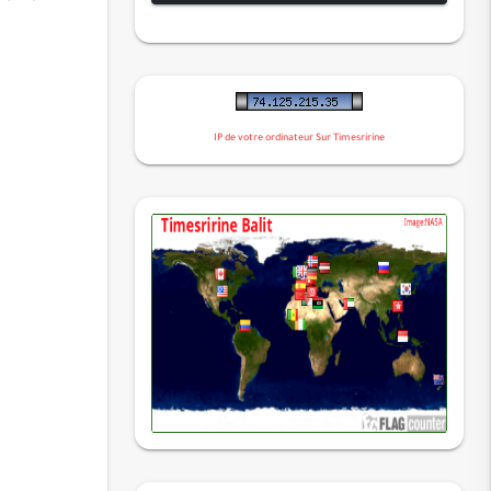
لقمان
السجدة
الأحزاب
سبأ
IP de votre ordinateur Sur Timesririne
فاطر
يس
الصافات
ص
الزمر
غافر
فصلت
الشورى
الزخرف
الدخان
الجاثية