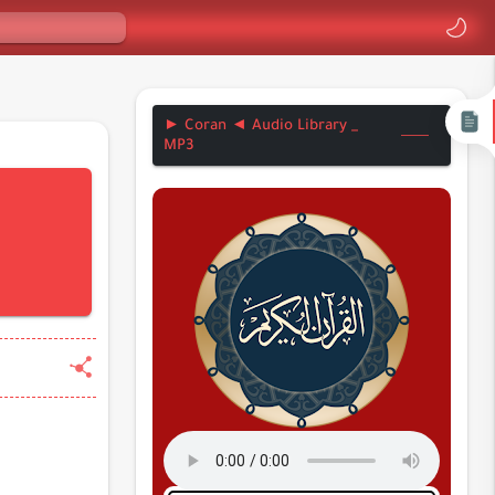
► Coran ◄ Audio Library _
MP3