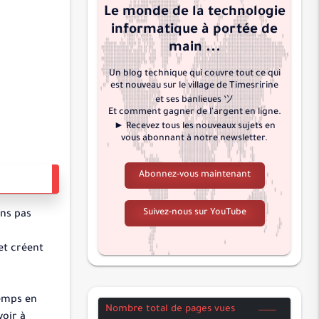
Le monde de la technologie
النحل
informatique à portée de
الإسراء
main ...
الكهف
Un blog technique qui couvre tout ce qui
مريم
est nouveau sur le village de Timesririne
طه
et ses banlieues ツ
Et comment gagner de l'argent en ligne.
الأنبياء
► Recevez tous les nouveaux sujets en
vous abonnant à notre newsletter.
الحج
المؤمنون
Abonnez-vous maintenant
النور
الفرقان
Suivez-nous sur YouTube
ons pas
الشعراء
et créent
النمل
القصص
العنكبوت
temps en
Nombre total de pages vues
الروم
voir à